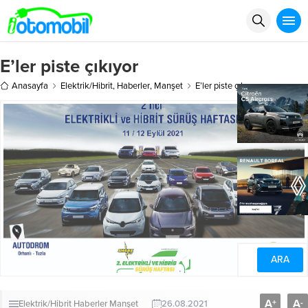
E’ler piste çıkıyor
Anasayfa
Elektrik/Hibrit
,
Haberler
,
Manşet
E’ler piste çıkıyor
A
A
+
-
Elektrik/Hibrit
Haberler
Manşet
26.08.2021