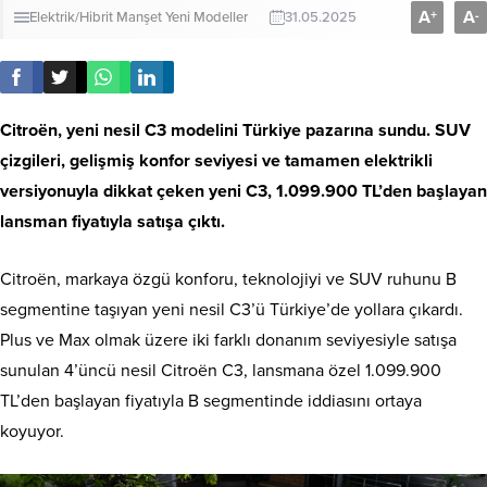
A
A
+
-
Elektrik/Hibrit
Manşet
Yeni Modeller
31.05.2025
Citroën, yeni nesil C3 modelini Türkiye pazarına sundu. SUV
çizgileri, gelişmiş konfor seviyesi ve tamamen elektrikli
versiyonuyla dikkat çeken yeni C3, 1.099.900 TL’den başlayan
lansman fiyatıyla satışa çıktı.
Citroën, markaya özgü konforu, teknolojiyi ve SUV ruhunu B
segmentine taşıyan yeni nesil C3’ü Türkiye’de yollara çıkardı.
Plus ve Max olmak üzere iki farklı donanım seviyesiyle satışa
sunulan 4’üncü nesil Citroën C3, lansmana özel 1.099.900
TL’den başlayan fiyatıyla B segmentinde iddiasını ortaya
koyuyor.