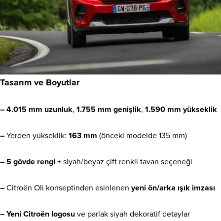
Tasarım ve Boyutlar
– 4.015 mm uzunluk
,
1.755 mm genişlik
,
1.590 mm yükseklik
–
Yerden yükseklik:
163 mm
(önceki modelde 135 mm)
– 5 gövde rengi
+ siyah/beyaz çift renkli tavan seçeneği
–
Citroën Oli konseptinden esinlenen
yeni ön/arka ışık imzası
– Yeni Citroën logosu
ve parlak siyah dekoratif detaylar