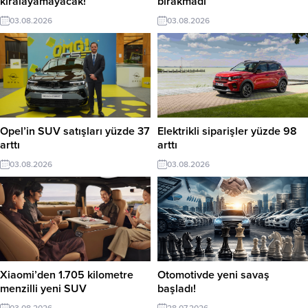
kiralayamayacak!
bırakmadı
03.08.2026
03.08.2026
Opel’in SUV satışları yüzde 37
Elektrikli siparişler yüzde 98
arttı
arttı
03.08.2026
03.08.2026
Xiaomi’den 1.705 kilometre
Otomotivde yeni savaş
menzilli yeni SUV
başladı!
03.08.2026
28.07.2026