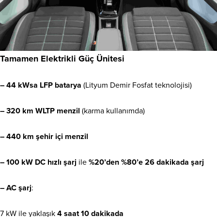
Tamamen Elektrikli Güç Ünitesi
– 44 kWsa LFP batarya
(Lityum Demir Fosfat teknolojisi)
– 320 km WLTP menzil
(karma kullanımda)
– 440 km şehir içi menzil
– 100 kW DC hızlı şarj
ile
%20’den %80’e 26 dakikada şarj
– AC şarj
:
7 kW ile yaklaşık
4 saat 10 dakikada