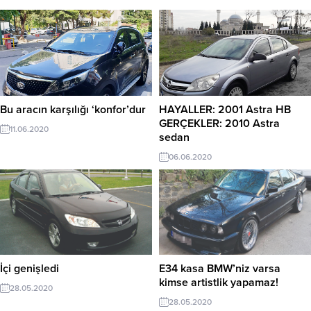
Bu aracın karşılığı ‘konfor’dur
HAYALLER: 2001 Astra HB
GERÇEKLER: 2010 Astra
11.06.2020
sedan
06.06.2020
İçi genişledi
E34 kasa BMW’niz varsa
kimse artistlik yapamaz!
28.05.2020
28.05.2020