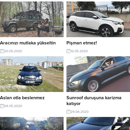
Aracınızı mutlaka yükseltin
Pişman etmez!
20.05.2020
12.05.2020
Aslan otla beslenmez
Sunroof duruşuna karizma
katıyor
04.05.2020
29.04.2020