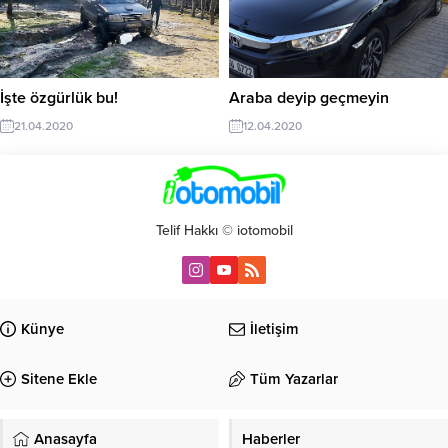
İşte özgürlük bu!
Araba deyip geçmeyin
21.04.2020
12.04.2020
Telif Hakkı © iotomobil
Künye
İletişim
Sitene Ekle
Tüm Yazarlar
Anasayfa
Haberler