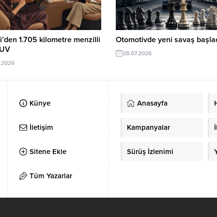
’den 1.705 kilometre menzilli
Otomotivde yeni savaş başlad
SUV
28.07.2026
.2026
Künye
Anasayfa
İletişim
Kampanyalar
İ
Sitene Ekle
Sürüş İzlenimi
Tüm Yazarlar