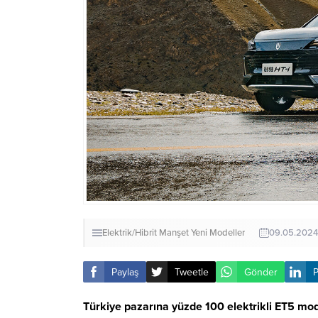
Elektrik/Hibrit
Manşet
Yeni Modeller
09.05.2024
Paylaş
Tweetle
Gönder
P
Türkiye pazarına yüzde 100 elektrikli ET5 mode