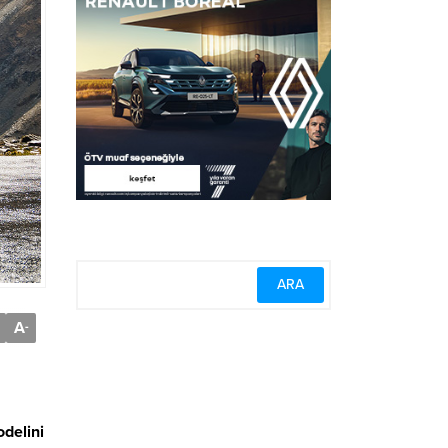
A
-
odelini