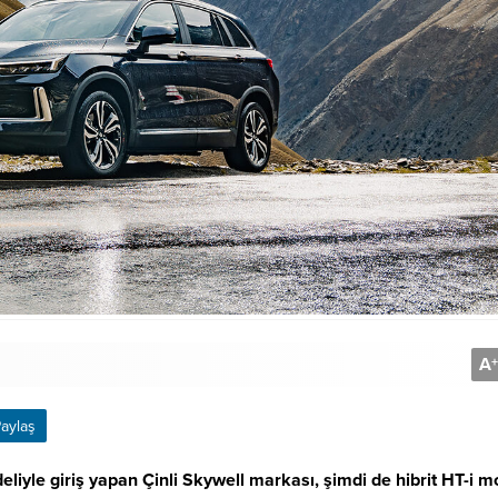
A
+
aylaş
liyle giriş yapan Çinli Skywell markası, şimdi de hibrit HT-i m