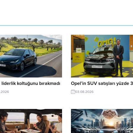
 liderlik koltuğunu bırakmadı
Opel’in SUV satışları yüzde 3
.2026
03.08.2026