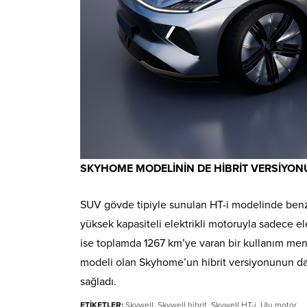
SKYHOME MODELİNİN DE HİBRİT VERSİYON
SUV gövde tipiyle sunulan HT-i modelinde ben
yüksek kapasiteli elektrikli motoruyla sadece e
ise toplamda 1267 km’ye varan bir kullanım menzi
modeli olan Skyhome’un hibrit versiyonunun da 
sağladı.
ETİKETLER:
Skywell
,
Skywell hibrit
,
Skywell HT-i
,
Ulu motor