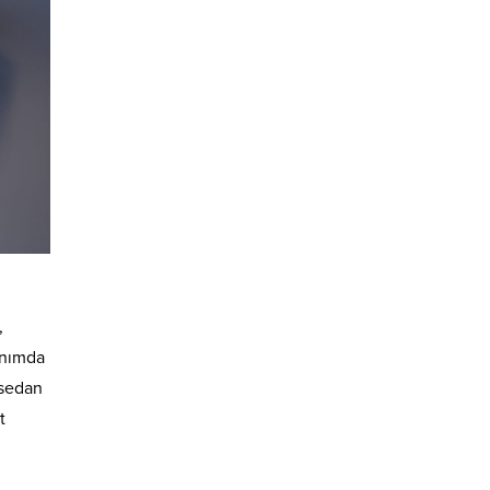
,
anımda
 sedan
t