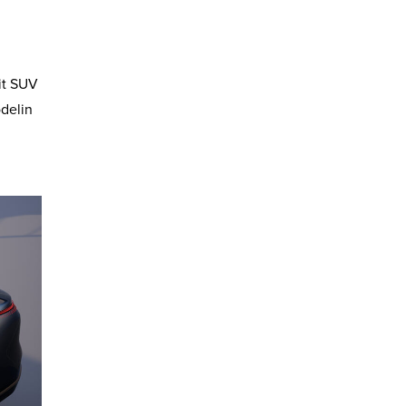
rit SUV
odelin