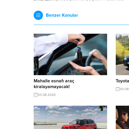
Benzer Konular
Mahalle esnafı araç
Toyota
kiralayamayacak!
03.08
03.08.2026