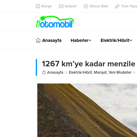
Künye
İletişim
Sitene Ekle
Tüm Yazar
Anasayfa
Haberler
Elektrik/Hibrit
1267 km’ye kadar menzile 
Anasayfa
Elektrik/Hibrit
,
Manşet
,
Yeni Modeller