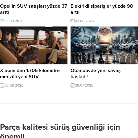
Opel’in SUV satışları yüzde 37
Elektrikli siparişler yüzde 98
arttı
arttı
03.08.2026
03.08.2026
Xiaomi’den 1.705 kilometre
Otomotivde yeni savaş
menzilli yeni SUV
başladı!
03.08.2026
28.07.2026
Parça kalitesi sürüş güvenliği için
önemli