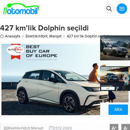
427 km’lik Dolphin seçildi
Anasayfa
Elektrik/Hibrit
,
Manşet
427 km’lik Dolphin seçildi
A
A
+
-
Elektrik/Hibrit
Manşet
23.12.2023