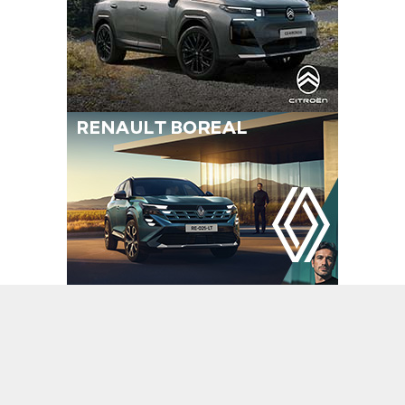
A
A
+
-
Haberler
Manşet
23.12.2023