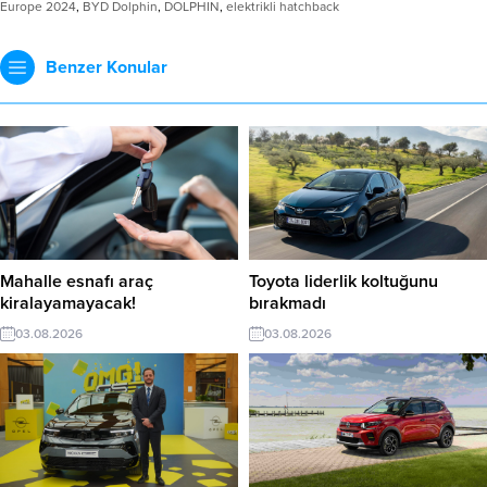
Europe 2024
,
BYD Dolphin
,
DOLPHIN
,
elektrikli hatchback
Benzer Konular
Mahalle esnafı araç
Toyota liderlik koltuğunu
kiralayamayacak!
bırakmadı
03.08.2026
03.08.2026