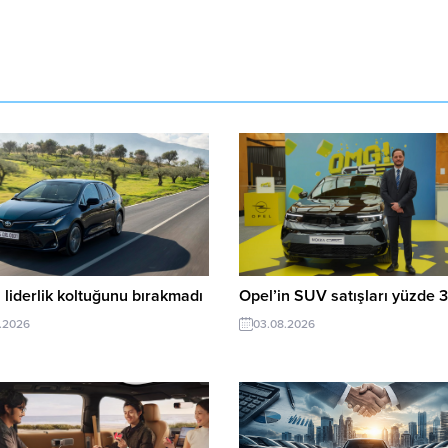
 liderlik koltuğunu bırakmadı
Opel’in SUV satışları yüzde 3
.2026
03.08.2026