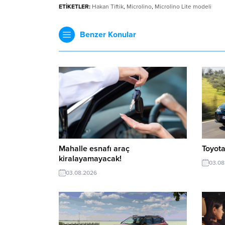
ETİKETLER:
Hakan Tiftik
,
Microlino
,
Microlino Lite modeli
Benzer Konular
Mahalle esnafı araç
Toyota
kiralayamayacak!
03.08
03.08.2026