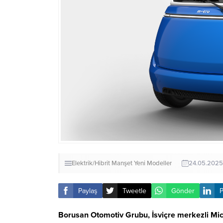
Elektrik/Hibrit
Manşet
Yeni Modeller
24.05.2025
Paylaş
Tweetle
Gönder
P
Borusan Otomotiv Grubu, İsviçre merkezli Micr