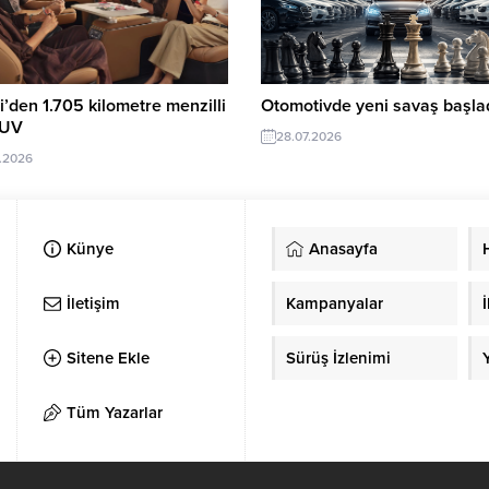
’den 1.705 kilometre menzilli
Otomotivde yeni savaş başlad
SUV
28.07.2026
.2026
Künye
Anasayfa
İletişim
Kampanyalar
İ
Sitene Ekle
Sürüş İzlenimi
Tüm Yazarlar