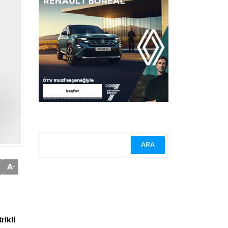
A
-
rikli