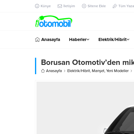
Künye
İletişim
Sitene Ekle
Tüm Yazar
Anasayfa
Haberler
Elektrik/Hibrit
Borusan Otomotiv’den mik
Anasayfa
Elektrik/Hibrit
,
Manşet
,
Yeni Modeller