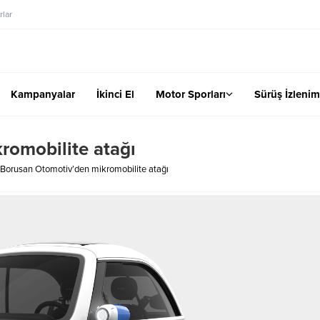
lar
Kampanyalar
İkinci El
Motor Sporları
Sürüş İzlenim
romobilite atağı
Borusan Otomotiv’den mikromobilite atağı