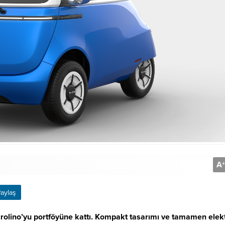
A
+
aylaş
olino’yu portföyüne kattı. Kompakt tasarımı ve tamamen elekt