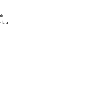
ak
 İcra