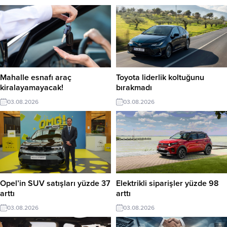
Mahalle esnafı araç
Toyota liderlik koltuğunu
kiralayamayacak!
bırakmadı
03.08.2026
03.08.2026
Opel’in SUV satışları yüzde 37
Elektrikli siparişler yüzde 98
arttı
arttı
03.08.2026
03.08.2026