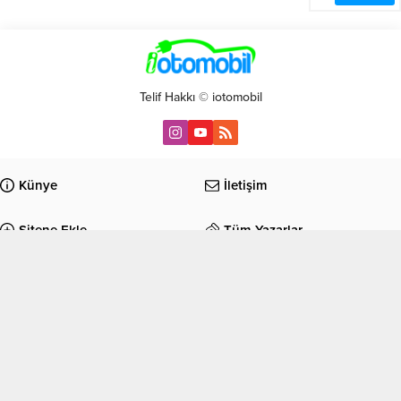
Telif Hakkı © iotomobil
Künye
İletişim
Sitene Ekle
Tüm Yazarlar
Anasayfa
Haberler
Elektrik/Hibrit
Kampanyalar
İkinci El
Motor Sporları