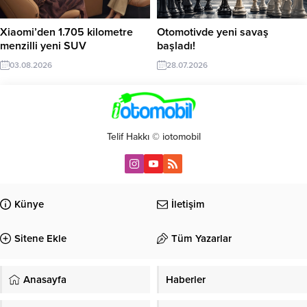
Xiaomi’den 1.705 kilometre
Otomotivde yeni savaş
menzilli yeni SUV
başladı!
03.08.2026
28.07.2026
Telif Hakkı © iotomobil
Künye
İletişim
Sitene Ekle
Tüm Yazarlar
Anasayfa
Haberler