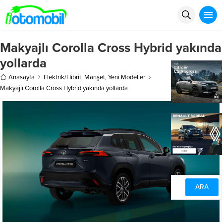
Makyajlı Corolla Cross Hybrid yakında
yollarda
Anasayfa
Elektrik/Hibrit
,
Manşet
,
Yeni Modeller
Makyajlı Corolla Cross Hybrid yakında yollarda