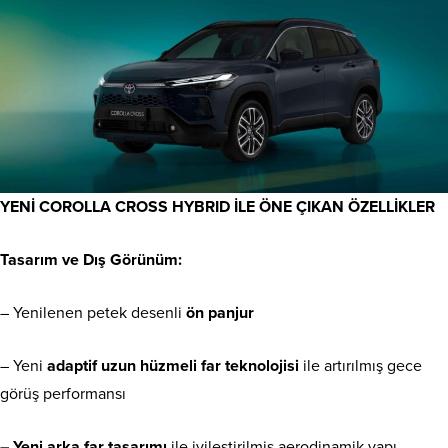
YENİ COROLLA CROSS HYBRID İLE ÖNE ÇIKAN ÖZELLİKLER
Tasarım ve Dış Görünüm
:
– Yenilenen petek desenli
ön panjur
– Yeni
adaptif uzun hüzmeli far teknolojisi
ile artırılmış gece
görüş performansı
–
Yeni arka far tasarımı
ile iyileştirilmiş aerodinamik yapı