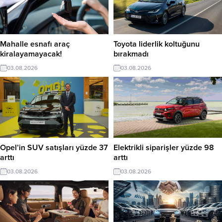
Mahalle esnafı araç
Toyota liderlik koltuğunu
kiralayamayacak!
bırakmadı
03.08.2026
03.08.2026
Opel’in SUV satışları yüzde 37
Elektrikli siparişler yüzde 98
arttı
arttı
03.08.2026
03.08.2026