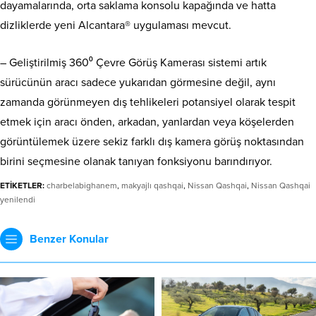
dayamalarında, orta saklama konsolu kapağında ve hatta
dizliklerde yeni Alcantara® uygulaması mevcut.
– Geliştirilmiş 360⁰ Çevre Görüş Kamerası sistemi artık
sürücünün aracı sadece yukarıdan görmesine değil, aynı
zamanda görünmeyen dış tehlikeleri potansiyel olarak tespit
etmek için aracı önden, arkadan, yanlardan veya köşelerden
görüntülemek üzere sekiz farklı dış kamera görüş noktasından
birini seçmesine olanak tanıyan fonksiyonu barındırıyor.
ETİKETLER:
charbelabighanem
,
makyajlı qashqai
,
Nissan Qashqai
,
Nissan Qashqai
yenilendi
Benzer Konular