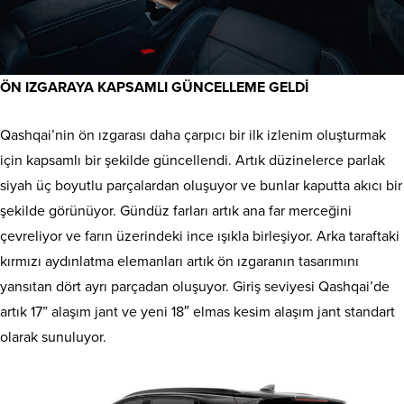
ÖN IZGARAYA KAPSAMLI GÜNCELLEME GELDİ
Qashqai’nin ön ızgarası daha çarpıcı bir ilk izlenim oluşturmak
için kapsamlı bir şekilde güncellendi. Artık düzinelerce parlak
siyah üç boyutlu parçalardan oluşuyor ve bunlar kaputta akıcı bir
şekilde görünüyor. Gündüz farları artık ana far merceğini
çevreliyor ve farın üzerindeki ince ışıkla birleşiyor. Arka taraftaki
kırmızı aydınlatma elemanları artık ön ızgaranın tasarımını
yansıtan dört ayrı parçadan oluşuyor. Giriş seviyesi Qashqai’de
artık 17” alaşım jant ve yeni 18″ elmas kesim alaşım jant standart
olarak sunuluyor.