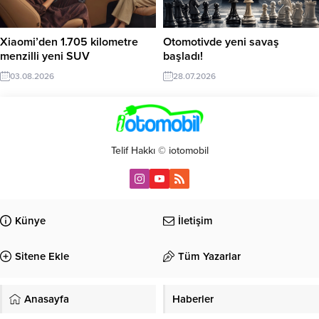
Xiaomi’den 1.705 kilometre
Otomotivde yeni savaş
menzilli yeni SUV
başladı!
03.08.2026
28.07.2026
Telif Hakkı © iotomobil
Künye
İletişim
Sitene Ekle
Tüm Yazarlar
Anasayfa
Haberler