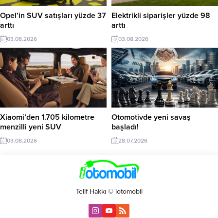
Opel’in SUV satışları yüzde 37
Elektrikli siparişler yüzde 98
arttı
arttı
03.08.2026
03.08.2026
Xiaomi’den 1.705 kilometre
Otomotivde yeni savaş
menzilli yeni SUV
başladı!
03.08.2026
28.07.2026
Telif Hakkı © iotomobil