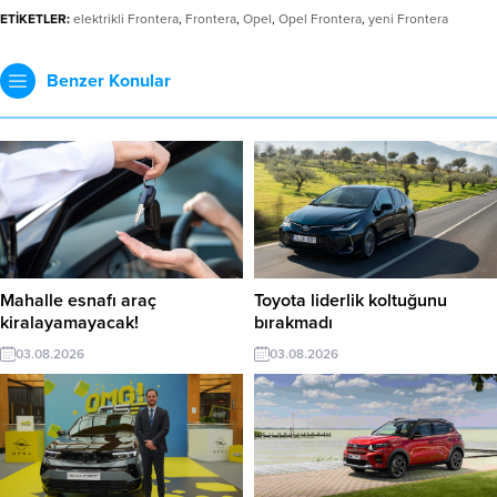
ETİKETLER:
elektrikli Frontera
,
Frontera
,
Opel
,
Opel Frontera
,
yeni Frontera
Benzer Konular
Mahalle esnafı araç
Toyota liderlik koltuğunu
kiralayamayacak!
bırakmadı
03.08.2026
03.08.2026