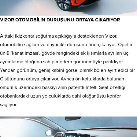
VİZOR OTOMOBİLİN DURUŞUNU ORTAYA ÇIKARIYOR
Alttaki ikizkenar soğutma açıklığıyla desteklenen Vizor,
otomobilin sağlam ve dayanıklı duruşunu öne çıkarıyor. Opel’in
ünlü ‘kanat imzası’, gövde rengindeki ek kısımlarla ayrılan üç
aydınlatma bloğuna sahip modern görünümüyle parıldıyor.
Yandan görünüm, geniş kabini görsel olarak bölen ayırt edici bir
C sütununu ortaya çıkarıyor. Ayrıca ön koltuklarda bulunan
omurilik üzerindeki baskıyı alan patentli Intelli-Seat özelliği,
otobanlardaki uzun yolculuklarda dahi olağanüstü konfor
sağlıyor