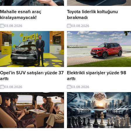
Mahalle esnafı araç
Toyota liderlik koltuğunu
kiralayamayacak!
bırakmadı
03.08.2026
03.08.2026
Opel’in SUV satışları yüzde 37
Elektrikli siparişler yüzde 98
arttı
arttı
03.08.2026
03.08.2026