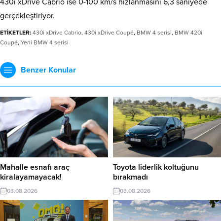
430i xDrive Cabrio ise 0-100 km/s hızlanmasını 6,3 saniyede
gerçekleştiriyor.
ETİKETLER:
430i xDrive Cabrio
,
430i xDrive Coupé
,
BMW 4 serisi
,
BMW 420i
Coupé
,
Yeni BMW 4 serisi
Benzer Konular
Mahalle esnafı araç
Toyota liderlik koltuğunu
kiralayamayacak!
bırakmadı
03.08.2026
03.08.2026