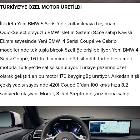
TÜRKİYE’YE ÖZEL MOTOR ÜRETİLDİ
İlk defa Yeni BMW 5 Serisi’nde kullanılmaya başlanan
QuickSelect arayüzlü BMW İşletim Sistemi 8.5’e sahip Kavisli
Ekranı sayesinde Yeni BMW 4 Serisi Coupé ve Cabrio
modellerinde tek tuşla birçok özelliğe erişilebiliyor. Yeni BMW 4
Serisi Coupé, 1.6 litre hacminde dört silindirli turbo beslemeli
motorla Türkiye’de satışa sunuluyor. Türkiye pazarına özel
olarak geliştirilen bu motor 170 beygir güç üretiyor. Arkadan itişli
çekiş yapısı sayesinde 420i Coupé 0’dan 100 km/s hıza 8,2
saniyede ulaşıyor. Model, 8 ileri Steptronic şanzımana sahip.