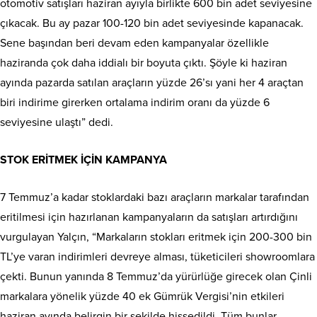
otomotiv satışları haziran ayıyla birlikte 600 bin adet seviyesine
çıkacak. Bu ay pazar 100-120 bin adet seviyesinde kapanacak.
Sene başından beri devam eden kampanyalar özellikle
haziranda çok daha iddialı bir boyuta çıktı. Şöyle ki haziran
ayında pazarda satılan araçların yüzde 26’sı yani her 4 araçtan
biri indirime girerken ortalama indirim oranı da yüzde 6
seviyesine ulaştı” dedi.
STOK ERİTMEK İÇİN KAMPANYA
7 Temmuz’a kadar stoklardaki bazı araçların markalar tarafından
eritilmesi için hazırlanan kampanyaların da satışları artırdığını
vurgulayan Yalçın, “Markaların stokları eritmek için 200-300 bin
TL’ye varan indirimleri devreye alması, tüketicileri showroomlara
çekti. Bunun yanında 8 Temmuz’da yürürlüğe girecek olan Çinli
markalara yönelik yüzde 40 ek Gümrük Vergisi’nin etkileri
haziran ayında belirgin bir şekilde hissedildi. Tüm bunlar