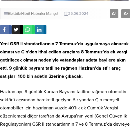
A
A
+
-
Elektrik/Hibrit
Haberler
Manşet
25.06.2024
Yeni GSR II standartlarının 7 Temmuz’da uygulamaya alınacak
olması ve Çin’den ithal edilen araçlara 8 Temmuz’da ek vergi
getirilecek olması nedeniyle vatandaşlar adeta bayilere akın
etti. 9 günlük bayram tatiline rağmen Haziran’da sıfır araç
satışları 100 bin adetin üzerine çıkacak.
Haziran ayı, 9 günlük Kurban Bayramı tatiline rağmen otomotiv
sektörü açısından hareketli geçiyor. Bir yandan Çin menşeli
otomobiller için hazırlanan yüzde 40’lık ek Gümrük Vergisi
düzenlemesi diğer taraftan da Avrupa’nın yeni (Genel Güvenlik
Regülasyonları) GSR II standartlarının 7 ve 8 Temmuz’da devreye