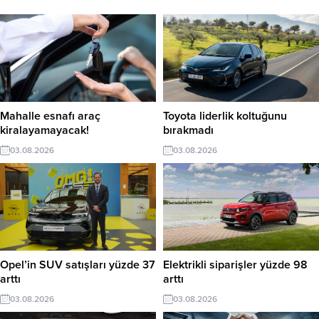
Mahalle esnafı araç
Toyota liderlik koltuğunu
kiralayamayacak!
bırakmadı
03.08.2026
03.08.2026
Opel’in SUV satışları yüzde 37
Elektrikli siparişler yüzde 98
arttı
arttı
03.08.2026
03.08.2026