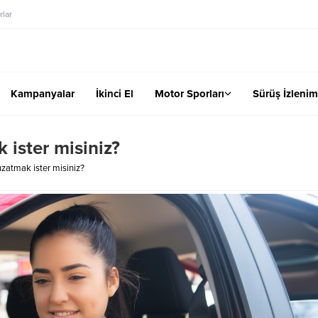
lar
Kampanyalar
İkinci El
Motor Sporları
Sürüş İzlenim
 ister misiniz?
zatmak ister misiniz?