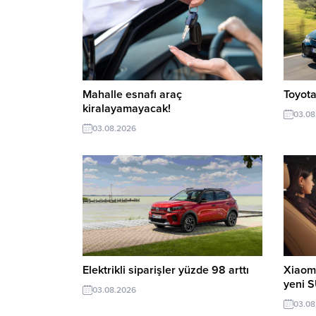
Mahalle esnafı araç
Toyota
kiralayamayacak!
03.08
03.08.2026
Elektrikli siparişler yüzde 98 arttı
Xiaomi
yeni 
03.08.2026
03.08