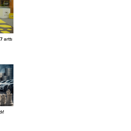
7 arttı
ı!