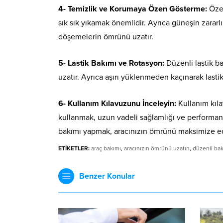
4-
Temizlik ve Korumaya Özen Gösterme
:
Öze
sık sık yıkamak önemlidir. Ayrıca güneşin zarar
döşemelerin ömrünü uzatır.
5-
Lastik Bakımı ve Rotasyon
:
Düzenli lastik b
uzatır. Ayrıca aşırı yüklenmeden kaçınarak lastikl
6-
Kullanım Kılavuzunu İnceleyin
:
Kullanım kıl
kullanmak, uzun vadeli sağlamlığı ve performansı 
bakımı yapmak, aracınızın ömrünü maksimize e
ETİKETLER:
araç bakımı
,
aracınızın ömrünü uzatın
,
düzenli ba
Benzer Konular