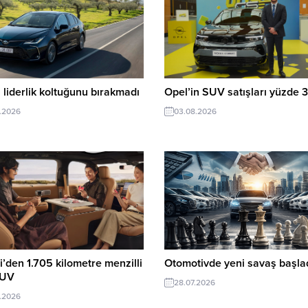
 liderlik koltuğunu bırakmadı
Opel’in SUV satışları yüzde 3
.2026
03.08.2026
’den 1.705 kilometre menzilli
Otomotivde yeni savaş başlad
SUV
28.07.2026
.2026