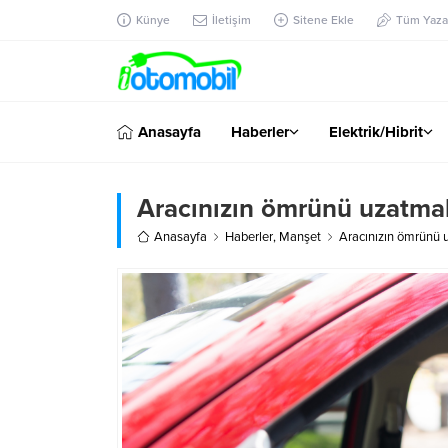
Künye
İletişim
Sitene Ekle
Tüm Yazar
Anasayfa
Haberler
Elektrik/Hibrit
Aracınızın ömrünü uzatmak
Anasayfa
Haberler
,
Manşet
Aracınızın ömrünü u