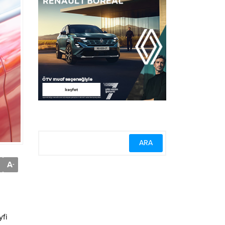
A
-
yfi