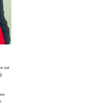
en üst
ağ
üre
z.