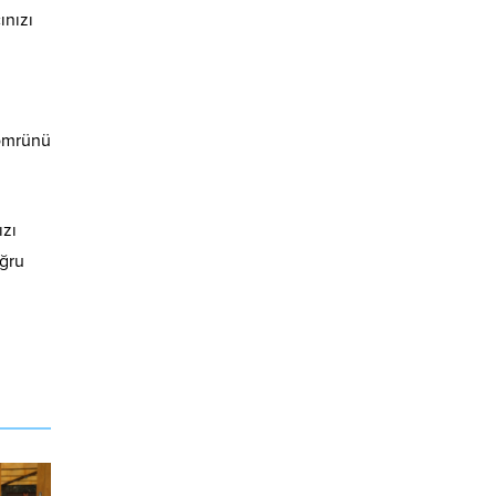
ınızı
 ömrünü
ızı
oğru