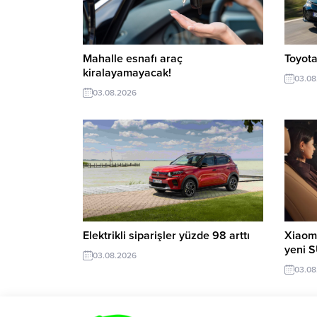
Mahalle esnafı araç
Toyota
kiralayamayacak!
03.08
03.08.2026
Elektrikli siparişler yüzde 98 arttı
Xiaomi
yeni 
03.08.2026
03.08