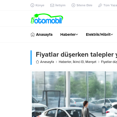
Künye
İletişim
Sitene Ekle
Tüm Yazar
Anasayfa
Haberler
Elektrik/Hibrit
Fiyatlar düşerken talepler 
Anasayfa
Haberler
,
İkinci El
,
Manşet
Fiyatlar dü