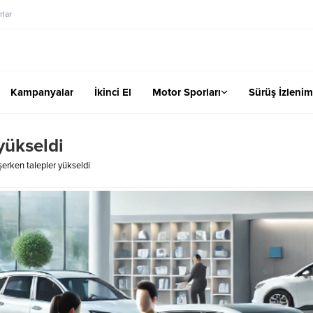
lar
Kampanyalar
İkinci El
Motor Sporları
Sürüş İzlenim
yükseldi
şerken talepler yükseldi