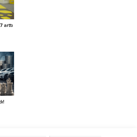
7 arttı
ı!