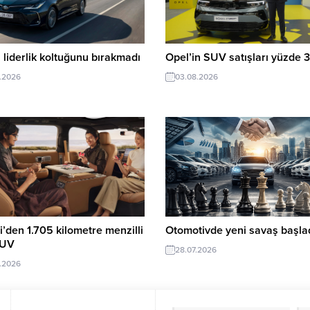
 liderlik koltuğunu bırakmadı
Opel’in SUV satışları yüzde 3
.2026
03.08.2026
’den 1.705 kilometre menzilli
Otomotivde yeni savaş başlad
SUV
28.07.2026
.2026