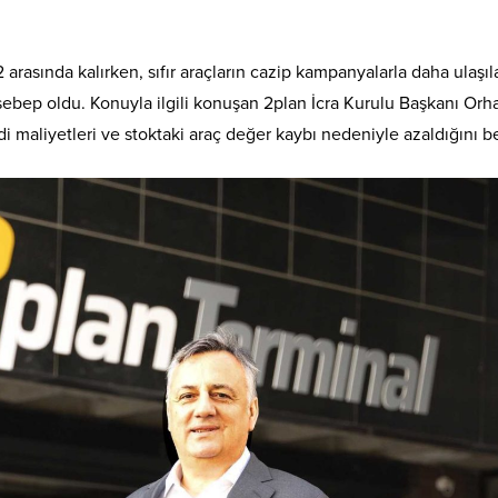
2 arasında kalırken, sıfır araçların cazip kampanyalarla daha ulaşıla
 sebep oldu. Konuyla ilgili konuşan 2plan İcra Kurulu Başkanı Orh
redi maliyetleri ve stoktaki araç değer kaybı nedeniyle azaldığını bel