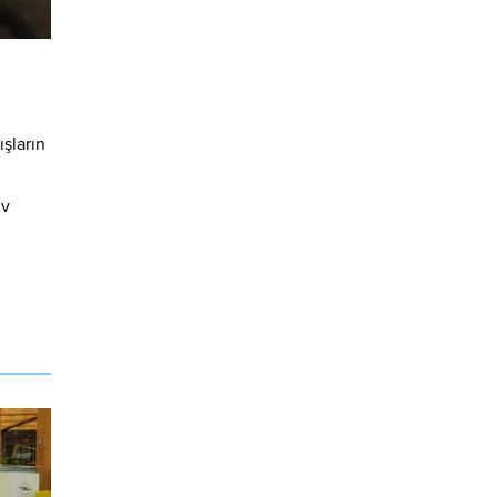
şların
iv