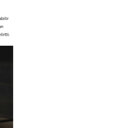
bilir
an
irtti.