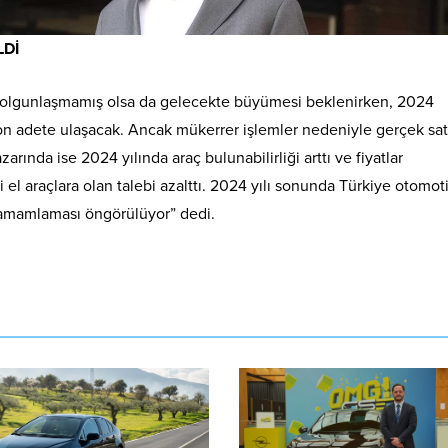
LDİ
enüz olgunlaşmamış olsa da gelecekte büyümesi beklenirken, 2024
yon adete ulaşacak. Ancak mükerrer işlemler nedeniyle gerçek satı
rında ise 2024 yılında araç bulunabilirliği arttı ve fiyatlar
 el araçlara olan talebi azalttı. 2024 yılı sonunda Türkiye otomot
lı tamamlaması öngörülüyor” dedi.