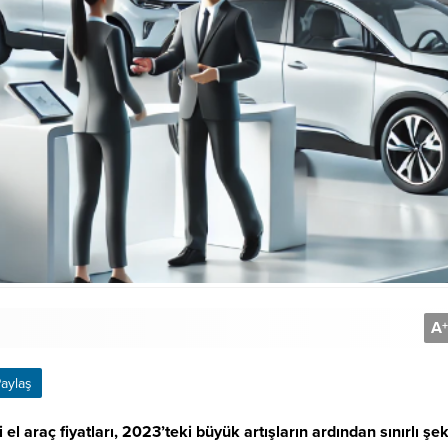
A
+
aylaş
l araç fiyatları, 2023’teki büyük artışların ardından sınırlı şek