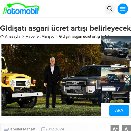
Gidişatı asgari ücret artışı belirleyecek
Anasayfa
Haberler
,
Manşet
Gidişatı asgari ücret artışı belirleyecek
A
A
+
-
Haberler
Manşet
23.12.2024