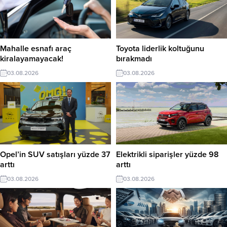
Mahalle esnafı araç
Toyota liderlik koltuğunu
kiralayamayacak!
bırakmadı
03.08.2026
03.08.2026
Opel’in SUV satışları yüzde 37
Elektrikli siparişler yüzde 98
arttı
arttı
03.08.2026
03.08.2026