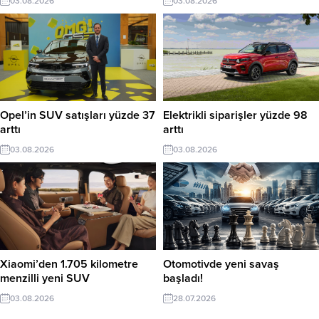
03.08.2026
03.08.2026
Opel’in SUV satışları yüzde 37
Elektrikli siparişler yüzde 98
arttı
arttı
03.08.2026
03.08.2026
Xiaomi’den 1.705 kilometre
Otomotivde yeni savaş
menzilli yeni SUV
başladı!
03.08.2026
28.07.2026