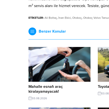
m² servis alanı ile hizmet verecek. Tesiste, güneş
ETİKETLER:
Ali Boltaç
,
İnan Ekici
,
Otokoç
,
Otokoç Volvo Tarsus
Benzer Konular
Mahalle esnafı araç
Toyota
kiralayamayacak!
03.08
03.08.2026