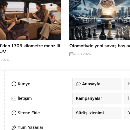
’den 1.705 kilometre menzilli
Otomotivde yeni savaş başlad
SUV
28.07.2026
.2026
Künye
Anasayfa
İletişim
Kampanyalar
İ
Sitene Ekle
Sürüş İzlenimi
Tüm Yazarlar