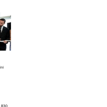
ini
e 830