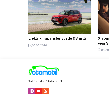
Elektrikli siparişler yüzde 98 arttı
Xiaomi
yeni 
03.08.2026
03.08
Telif Hakkı © iotomobil