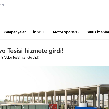
lar
Kampanyalar
İkinci El
Motor Sporları
Sürüş İzlenim
o Tesisi hizmete girdi!
iş Volvo Tesisi hizmete girdi!