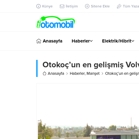
Künye
İletişim
Sitene Ekle
Tüm Yazar
Anasayfa
Haberler
Elektrik/Hibrit
Otokoç’un en gelişmiş Volv
Anasayfa
Haberler
,
Manşet
Otokoç’un en gelişm