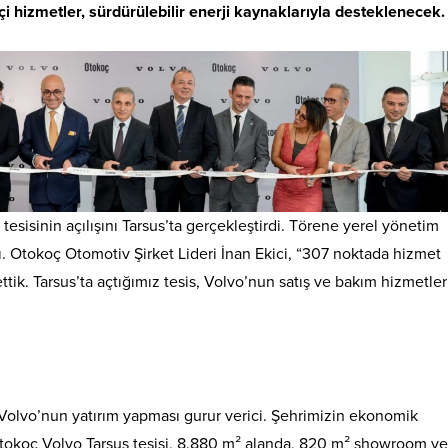
i hizmetler, sürdürülebilir enerji kaynaklarıyla desteklenecek.
esisinin açılışını Tarsus’ta gerçekleştirdi. Törene yerel yönetim
dı. Otokoç Otomotiv Şirket Lideri İnan Ekici, “307 noktada hizmet
ttik. Tarsus’ta açtığımız tesis, Volvo’nun satış ve bakım hizmetler
 Volvo’nun yatırım yapması gurur verici. Şehrimizin ekonomik
Otokoç Volvo Tarsus tesisi, 8.880 m² alanda, 820 m² showroom v