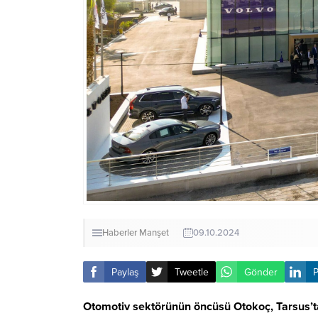
Haberler
Manşet
09.10.2024
Paylaş
Tweetle
Gönder
P
Otomotiv sektörünün öncüsü Otokoç, Tarsus’ta 