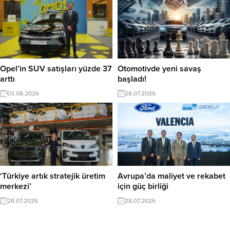
Opel’in SUV satışları yüzde 37
Otomotivde yeni savaş
arttı
başladı!
03.08.2026
28.07.2026
‘Türkiye artık stratejik üretim
Avrupa’da maliyet ve rekabet
merkezi’
için güç birliği
28.07.2026
28.07.2026