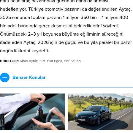
hafif ticari araç pazarındaki gücünün daha da artması
hedefleniyor. Türkiye otomotiv pazarını da değerlendiren Aytaç,
2025 sonunda toplam pazarın 1 milyon 350 bin – 1 milyon 400
bin adet bandında gerçekleşmesini beklediklerini söyledi.
Önümüzdeki 2–3 yıl boyunca büyüme eğiliminin süreceğini
ifade eden Aytaç, 2026 için de güçlü ve bu yıla paralel bir pazar
öngördüklerini kaydetti.
ETİKETLER:
Altan Aytaç
,
Fiat
,
Fiat Egea
,
Fiat Scudo
Benzer Konular