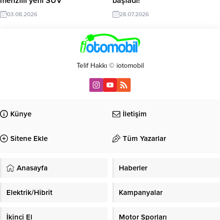
menzilli yeni SUV
başladı!
03.08.2026
28.07.2026
Telif Hakkı © iotomobil
Künye
İletişim
Sitene Ekle
Tüm Yazarlar
Anasayfa
Haberler
Elektrik/Hibrit
Kampanyalar
İkinci El
Motor Sporları