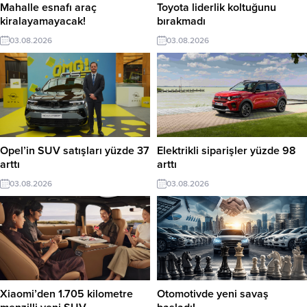
Mahalle esnafı araç
Toyota liderlik koltuğunu
kiralayamayacak!
bırakmadı
03.08.2026
03.08.2026
Opel’in SUV satışları yüzde 37
Elektrikli siparişler yüzde 98
arttı
arttı
03.08.2026
03.08.2026
Xiaomi’den 1.705 kilometre
Otomotivde yeni savaş