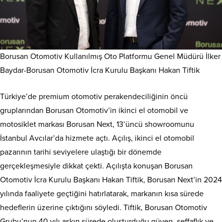
Borusan Otomotiv Kullanılmış Oto Platformu Genel Müdürü İlker
Baydar-Borusan Otomotiv İcra Kurulu Başkanı Hakan Tiftik
Türkiye’de premium otomotiv perakendeciliğinin öncü
gruplarından Borusan Otomotiv’in ikinci el otomobil ve
motosiklet markası Borusan Next, 13’üncü showroomunu
İstanbul Avcılar’da hizmete açtı. Açılış, ikinci el otomobil
pazarının tarihi seviyelere ulaştığı bir dönemde
gerçekleşmesiyle dikkat çekti. Açılışta konuşan Borusan
Otomotiv İcra Kurulu Başkanı Hakan Tiftik, Borusan Next’in 2024
yılında faaliyete geçtiğini hatırlatarak, markanın kısa sürede
hedeflerin üzerine çıktığını söyledi. Tiftik, Borusan Otomotiv
Grubu’nun 40 yılı aşkın sürede oluşturduğu güven, şeffaflık ve