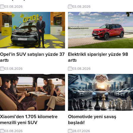
03.08.2026
03.08.2026
Opel’in SUV satışları yüzde 37
Elektrikli siparişler yüzde 98
arttı
arttı
03.08.2026
03.08.2026
Xiaomi’den 1.705 kilometre
Otomotivde yeni savaş
menzilli yeni SUV
başladı!
03.08.2026
28.07.2026