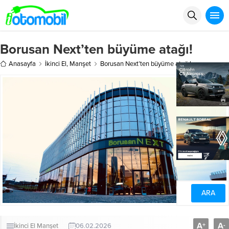
Borusan Next’ten büyüme atağı!
Anasayfa
İkinci El
,
Manşet
Borusan Next’ten büyüme atağı!
A
A
+
-
İkinci El
Manşet
06.02.2026