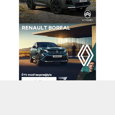
A
A
+
-
Haberler
Manşet
13.05.2024