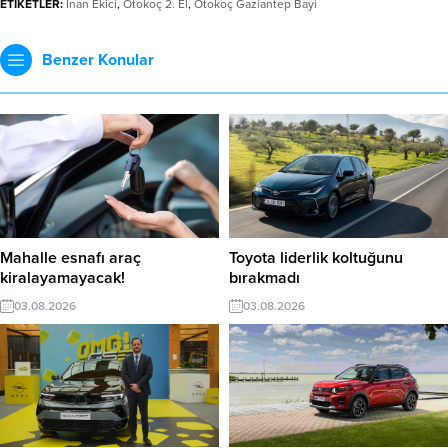
ETİKETLER:
İnan Ekici
,
Otokoç 2. El
,
Otokoç Gaziantep Bayi
Benzer Konular
Mahalle esnafı araç
Toyota liderlik koltuğunu
kiralayamayacak!
bırakmadı
03.08.2026
03.08.2026