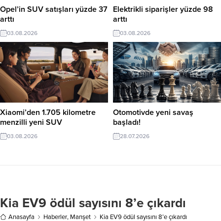
Opel’in SUV satışları yüzde 37
Elektrikli siparişler yüzde 98
arttı
arttı
03.08.2026
03.08.2026
Xiaomi’den 1.705 kilometre
Otomotivde yeni savaş
menzilli yeni SUV
başladı!
03.08.2026
28.07.2026
Kia EV9 ödül sayısını 8’e çıkardı
Anasayfa
Haberler
,
Manşet
Kia EV9 ödül sayısını 8’e çıkardı