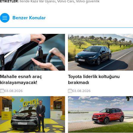
ETİKETLER:
İleride Kaza Var Uyarısı
,
Volvo Cars
,
Volvo güvenlik
Benzer Konular
Mahalle esnafı araç
Toyota liderlik koltuğunu
kiralayamayacak!
bırakmadı
03.08.2026
03.08.2026