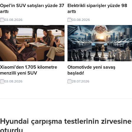
Opel’in SUV satışları yüzde 37
Elektrikli siparişler yüzde 98
arttı
arttı
03.08.2026
03.08.2026
Xiaomi’den 1.705 kilometre
Otomotivde yeni savaş
menzilli yeni SUV
başladı!
03.08.2026
28.07.2026
Hyundai çarpışma testlerinin zirvesine
oturdu