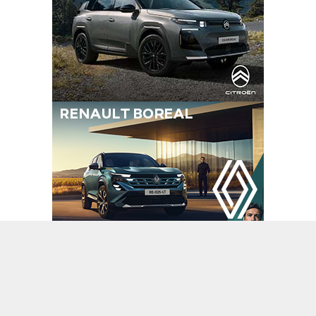
A
A
+
-
Haberler
Manşet
04.03.2024