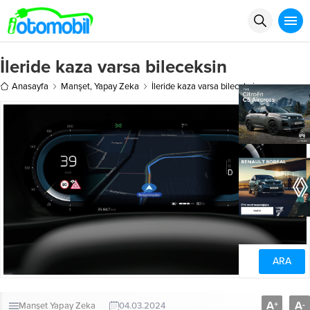
İleride kaza varsa bileceksin
Anasayfa
Manşet
,
Yapay Zeka
İleride kaza varsa bileceksin
A
A
+
-
Manşet
Yapay Zeka
04.03.2024