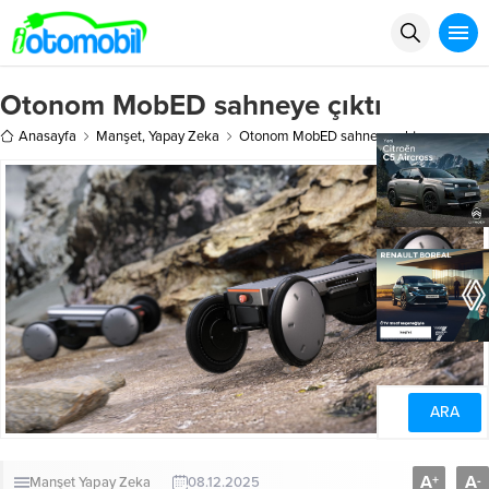
Otonom MobED sahneye çıktı
Anasayfa
Manşet
,
Yapay Zeka
Otonom MobED sahneye çıktı
A
A
+
-
Manşet
Yapay Zeka
08.12.2025