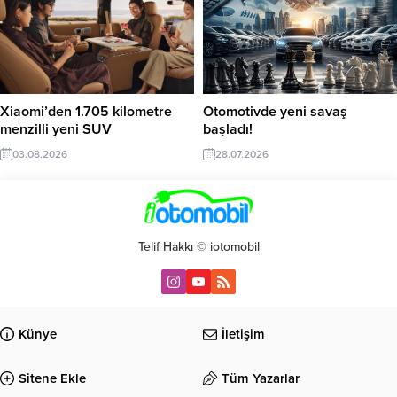
Xiaomi’den 1.705 kilometre
Otomotivde yeni savaş
menzilli yeni SUV
başladı!
03.08.2026
28.07.2026
Telif Hakkı © iotomobil
Künye
İletişim
Sitene Ekle
Tüm Yazarlar