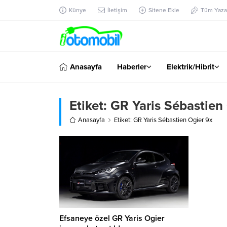
Künye
İletişim
Sitene Ekle
Tüm Yazar
Anasayfa
Haberler
Elektrik/Hibrit
Etiket:
GR Yaris Sébastien
Anasayfa
Etiket: GR Yaris Sébastien Ogier 9x
Efsaneye özel GR Yaris Ogier