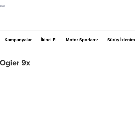
lar
Kampanyalar
İkinci El
Motor Sporları
Sürüş İzlenim
 Ogier 9x