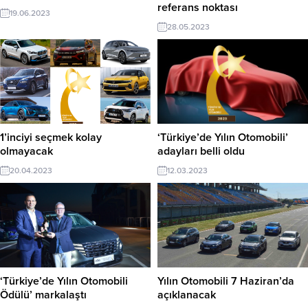
referans noktası
19.06.2023
28.05.2023
1’inciyi seçmek kolay
‘Türkiye’de Yılın Otomobili’
olmayacak
adayları belli oldu
20.04.2023
12.03.2023
‘Türkiye’de Yılın Otomobili
Yılın Otomobili 7 Haziran’da
Ödülü’ markalaştı
açıklanacak