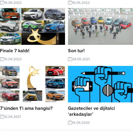
14.06.2022
16.05.2022
Finale 7 kaldı!
Son tur!
13.04.2022
28.05.2021
7’sinden 1’i ama hangisi?
Gazeteciler ve dijitalci
‘arkadaşlar’
12.04.2021
14.09.2020