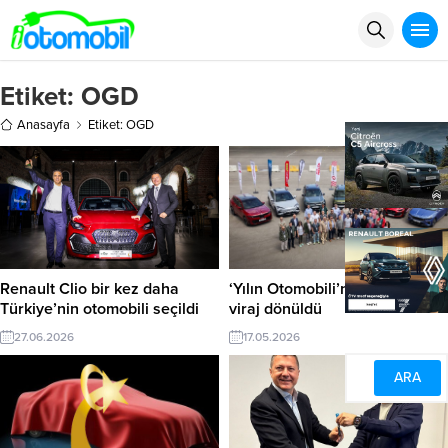
Etiket:
OGD
Anasayfa
Etiket: OGD
Renault Clio bir kez daha
‘Yılın Otomobili’nde en kritik
Türkiye’nin otomobili seçildi
viraj dönüldü
27.06.2026
17.05.2026