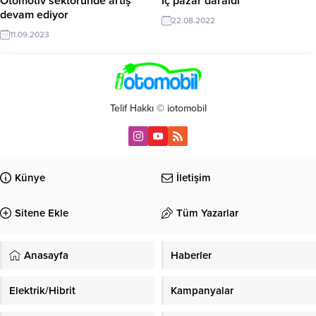
Otomotiv sektöründe artış
İç pazar daraldı
devam ediyor
22.08.2022
11.09.2023
Telif Hakkı © iotomobil
Künye
İletişim
Sitene Ekle
Tüm Yazarlar
Anasayfa
Haberler
Elektrik/Hibrit
Kampanyalar