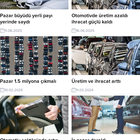
Pazar büyüdü yerli payı
Otomotivde üretim azaldı
yerinde saydı
ihracat güçlü kaldı
11.08.2025
16.06.2025
Pazar 1.5 milyona çıkmalı
Üretim ve ihracat arttı
10.02.2025
11.03.2024