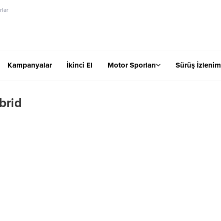
lar
Kampanyalar
İkinci El
Motor Sporları
Sürüş İzlenim
brid