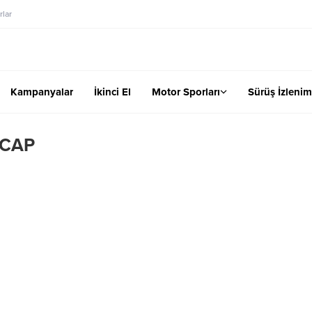
lar
Kampanyalar
İkinci El
Motor Sporları
Sürüş İzlenim
NCAP