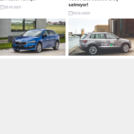
satmıyor!
25.01.2021
03.12.2020
Bu ödüle şaşırmadık! Hak etti
Skoda pandemide ‘iyilik için’
yollara düştü
27.11.2020
22.11.2020
Skoda’dan güvenlik
Satış sonrası dijitalleşmeye
konusunda bir ilk
adım