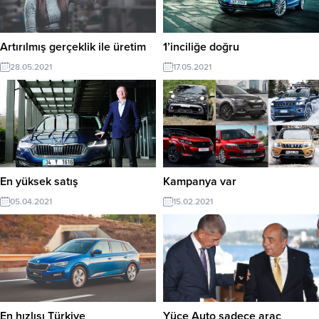
Artırılmış gerçeklik ile üretim
1’inciliğe doğru
28.05.2021
17.05.2021
En yüksek satış
Kampanya var
05.04.2021
15.02.2021
En hızlısı Türkiye
Yüce Auto sadece araç