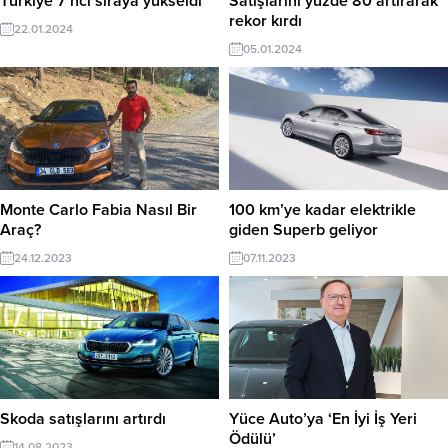
Türkiye 7’nci sıraya yükseldi
Satışlarını yüzde 80 artırarak
rekor kırdı
22.01.2024
05.01.2024
Monte Carlo Fabia Nasıl Bir
100 km’ye kadar elektrikle
Araç?
giden Superb geliyor
24.12.2023
07.11.2023
Skoda satışlarını artırdı
Yüce Auto’ya ‘En İyi İş Yeri
Ödülü’
14.08.2023