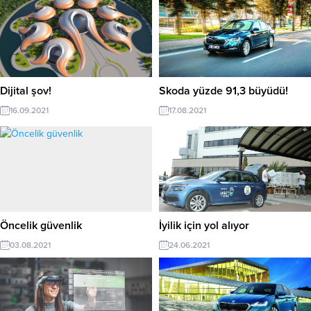
Dijital şov!
Skoda yüzde 91,3 büyüdü!
16.09.2021
17.08.2021
Öncelik güvenlik
İyilik için yol alıyor
03.08.2021
24.06.2021