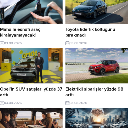
Mahalle esnafı araç
Toyota liderlik koltuğunu
kiralayamayacak!
bırakmadı
03.08.2026
03.08.2026
Opel’in SUV satışları yüzde 37
Elektrikli siparişler yüzde 98
arttı
arttı
03.08.2026
03.08.2026