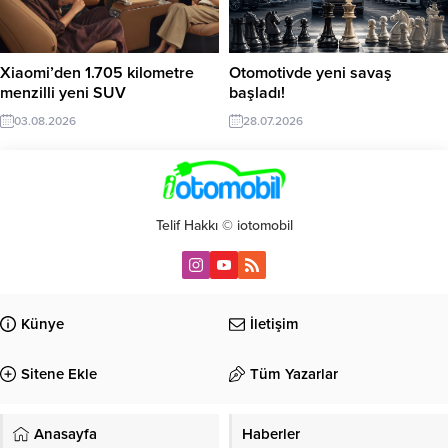
Xiaomi’den 1.705 kilometre
Otomotivde yeni savaş
menzilli yeni SUV
başladı!
03.08.2026
28.07.2026
Telif Hakkı © iotomobil
Künye
İletişim
Sitene Ekle
Tüm Yazarlar
Anasayfa
Haberler