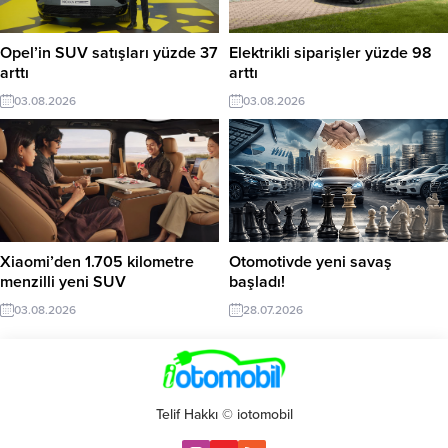
Opel’in SUV satışları yüzde 37
Elektrikli siparişler yüzde 98
arttı
arttı
03.08.2026
03.08.2026
Xiaomi’den 1.705 kilometre
Otomotivde yeni savaş
menzilli yeni SUV
başladı!
03.08.2026
28.07.2026
Telif Hakkı © iotomobil