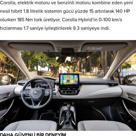
Corolla, elektrik motoru ve benzinli motoru kombine eden yeni
nesil hibrit 1.8 litrelik sistemin gücü yüzde 15 artırılarak 140 HP
olurken 185 Nm tork üretiyor. Corolla Hybrid’in 0-100 km/s
hızlanması 1.7 saniye iyileştirilerek 9.3 saniyeye indi.
DAHA GÜVENLİ BİR DENEYİM