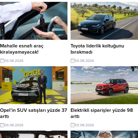
Mahalle esnafı araç
Toyota liderlik koltuğunu
kiralayamayacak!
bırakmadı
03.08.2026
03.08.2026
Opel’in SUV satışları yüzde 37
Elektrikli siparişler yüzde 98
arttı
arttı
03.08.2026
03.08.2026