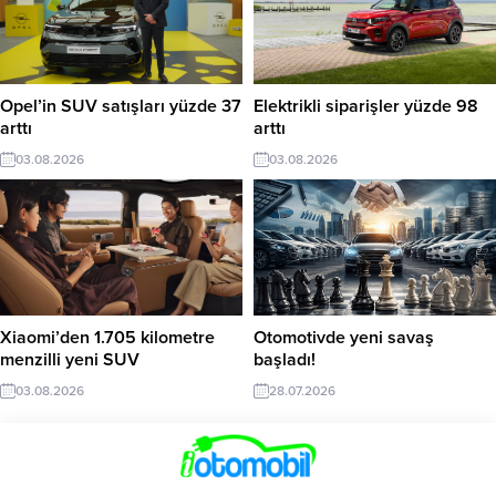
Opel’in SUV satışları yüzde 37
Elektrikli siparişler yüzde 98
arttı
arttı
03.08.2026
03.08.2026
Xiaomi’den 1.705 kilometre
Otomotivde yeni savaş
menzilli yeni SUV
başladı!
03.08.2026
28.07.2026