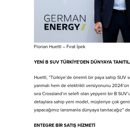
Florian Huettl – Fırat İpek
YENİ B SUV TÜRKİYE’DEN DÜNYAYA TANITI
Huettl, “Türkiye’de önemli bir paya sahip SUV 
yanmalı hem de elektrikli versiyonunu 2024’ün i
sıra Crossland’ın selefi olan yepyeni bir B SUV’u 
detaylara sahip yeni model, müşteriye çok geniş
yapacağımız lansmanla dünyaya tanıtacağız” de
ENTEGRE BİR SATIŞ HİZMETİ