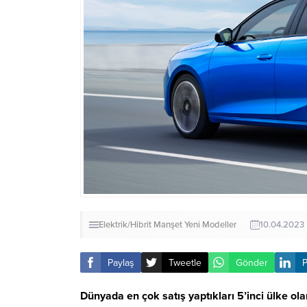
Elektrik/Hibrit
Manşet
Yeni Modeller
10.04.2023
Paylaş
Tweetle
Gönder
P
Dünyada en çok satış yaptıkları 5’inci ülke o