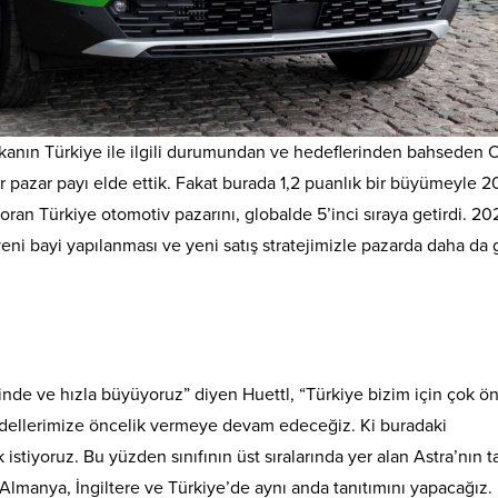
kanın Türkiye ile ilgili durumundan ve hedeflerinden bahseden 
ir pazar payı elde ettik. Fakat burada 1,2 puanlık bir büyümeyle 
u oran Türkiye otomotiv pazarını, globalde 5’inci sıraya getirdi. 20
yeni bayi yapılanması ve yeni satış stratejimizle pazarda daha da 
nde ve hızla büyüyoruz” diyen Huettl, “Türkiye bizim için çok ön
odellerimize öncelik vermeye devam edeceğiz. Ki buradaki
istiyoruz. Bu yüzden sınıfının üst sıralarında yer alan Astra’nın 
 Almanya, İngiltere ve Türkiye’de aynı anda tanıtımını yapacağız.