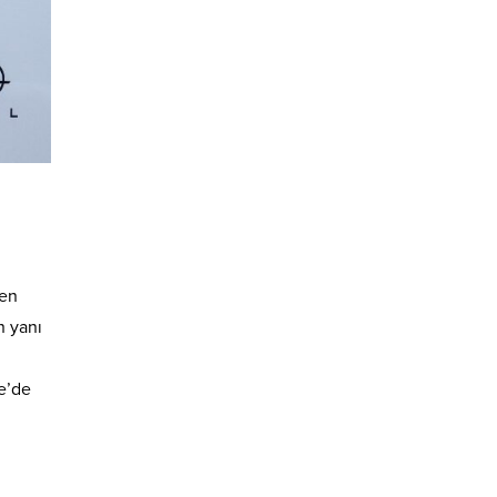
ten
n yanı
ye’de