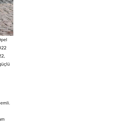
Opel
2022
22,
güçlü
emli.
tam