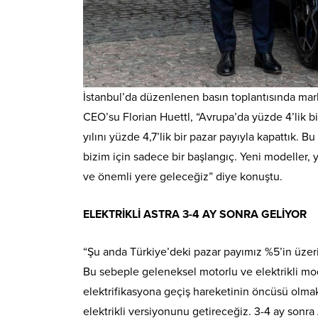
İstanbul’da düzenlenen basın toplantısında mar
CEO’su Florian Huettl, “Avrupa’da yüzde 4’lik b
yılını yüzde 4,7’lik bir pazar payıyla kapattık. B
bizim için sadece bir başlangıç. Yeni modeller, 
ve önemli yere geleceğiz” diye konuştu.
ELEKTRİKLİ ASTRA 3-4 AY SONRA GELİYOR
“Şu anda Türkiye’deki pazar payımız %5’in üzeri
Bu sebeple geleneksel motorlu ve elektrikli m
elektrifikasyona geçiş hareketinin öncüsü olmak 
elektrikli versiyonunu getireceğiz. 3-4 ay sonra