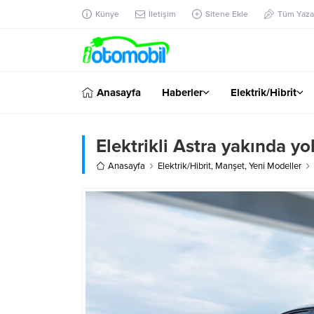
Künye
İletişim
Sitene Ekle
Tüm Yazar
Anasayfa
Haberler
Elektrik/Hibrit
Elektrikli Astra yakında yo
Anasayfa
Elektrik/Hibrit
,
Manşet
,
Yeni Modeller