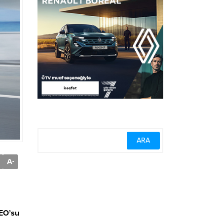
A
-
CEO’su