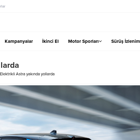
lar
Kampanyalar
İkinci El
Motor Sporları
Sürüş İzlenim
llarda
Elektrikli Astra yakında yollarda