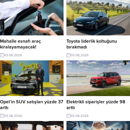
Mahalle esnafı araç
Toyota liderlik koltuğunu
kiralayamayacak!
bırakmadı
03.08.2026
03.08.2026
Opel’in SUV satışları yüzde 37
Elektrikli siparişler yüzde 98
arttı
arttı
03.08.2026
03.08.2026