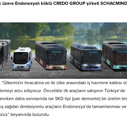
tmak üzere Endonezyalı köklü CREDO GROUP şirketi SCHACMIND
“Ülkemizin ihracatına ve iki ülke arasındaki iş hacmine katkısı o
rlemeyi arzu ediyoruz. Öncelikle ilk araçların satışının Türkiye’de
anırken daha sonrasında ise SKD tipi (yarı demonte) bir üretim tes
ış sağdan direksiyonlu araçların Endonezya’da tamamlanması ve
yoruz” beyanında bulundu.