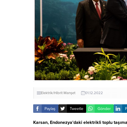
Elektrik/Hibrit
Manşet
01.12.2022
Paylaş
Tweetle
Gönder
P
Karsan, Endonezya’daki elektrikli toplu taş