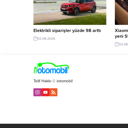
Elektrikli siparişler yüzde 98 arttı
Xiaomi
yeni 
03.08.2026
03.08
Telif Hakkı © iotomobil