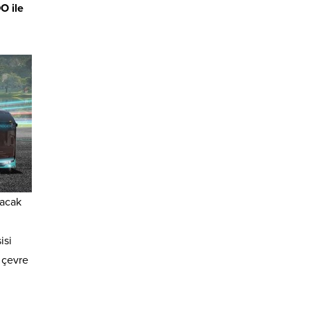
O ile
lacak
isi
 çevre