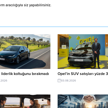
 aracılığıyla siz yapabilirsiniz.
 liderlik koltuğunu bırakmadı
Opel’in SUV satışları yüzde 3
.2026
03.08.2026