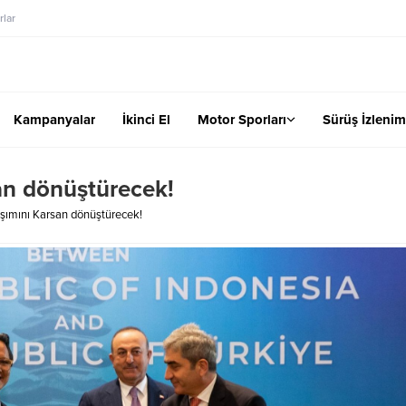
lar
Kampanyalar
İkinci El
Motor Sporları
Sürüş İzlenim
an dönüştürecek!
şımını Karsan dönüştürecek!