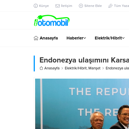
Künye
İletişim
Sitene Ekle
Tüm Yazar
Anasayfa
Haberler
Elektrik/Hibrit
Endonezya ulaşımını Kars
Anasayfa
Elektrik/Hibrit
,
Manşet
Endonezya ula