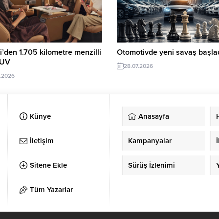
’den 1.705 kilometre menzilli
Otomotivde yeni savaş başlad
SUV
28.07.2026
.2026
Künye
Anasayfa
İletişim
Kampanyalar
İ
Sitene Ekle
Sürüş İzlenimi
Tüm Yazarlar