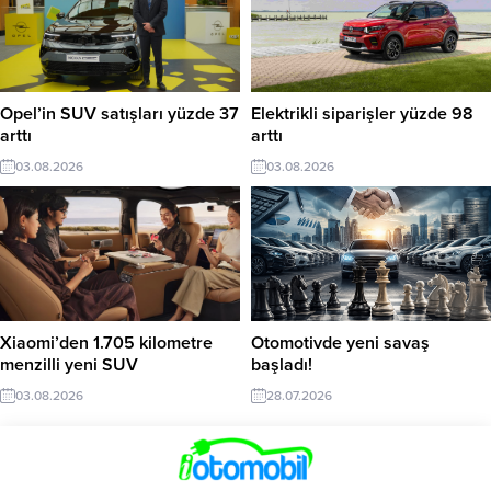
Opel’in SUV satışları yüzde 37
Elektrikli siparişler yüzde 98
arttı
arttı
03.08.2026
03.08.2026
Xiaomi’den 1.705 kilometre
Otomotivde yeni savaş
menzilli yeni SUV
başladı!
03.08.2026
28.07.2026