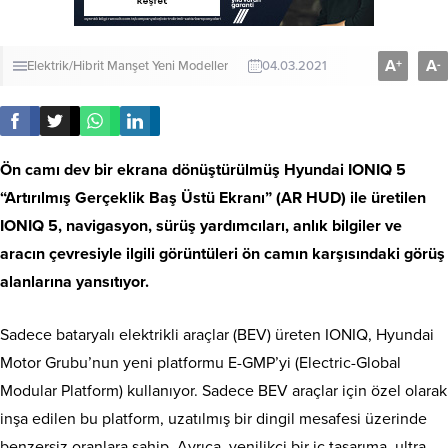
A
A
+
-
Elektrik/Hibrit
Manşet
Yeni Modeller
04.03.2021
Ön camı dev bir ekrana dönüştürülmüş Hyundai IONIQ 5
“Artırılmış Gerçeklik Baş Üstü Ekranı” (AR HUD) ile üretilen
IONIQ 5, navigasyon, sürüş yardımcıları, anlık bilgiler ve
aracın çevresiyle ilgili görüntüleri ön camın karşısındaki görüş
alanlarına yansıtıyor.
Sadece bataryalı elektrikli araçlar (BEV) üreten IONIQ, Hyundai
Motor Grubu’nun yeni platformu E-GMP’yi (Electric-Global
Modular Platform) kullanıyor. Sadece BEV araçlar için özel olarak
inşa edilen bu platform, uzatılmış bir dingil mesafesi üzerinde
benzersiz oranlara sahip. Ayrıca, yenilikçi bir iç tasarıma, ultra