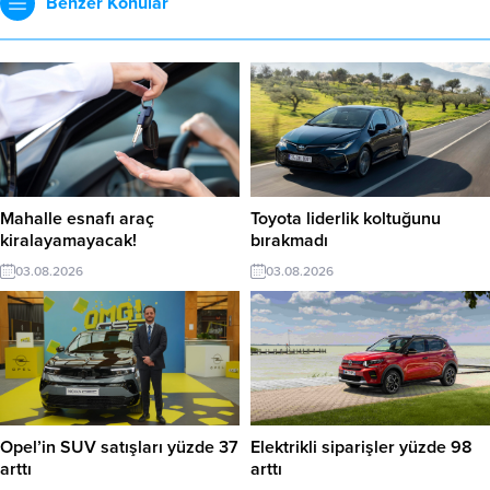
Benzer Konular
Mahalle esnafı araç
Toyota liderlik koltuğunu
kiralayamayacak!
bırakmadı
03.08.2026
03.08.2026
Opel’in SUV satışları yüzde 37
Elektrikli siparişler yüzde 98
arttı
arttı