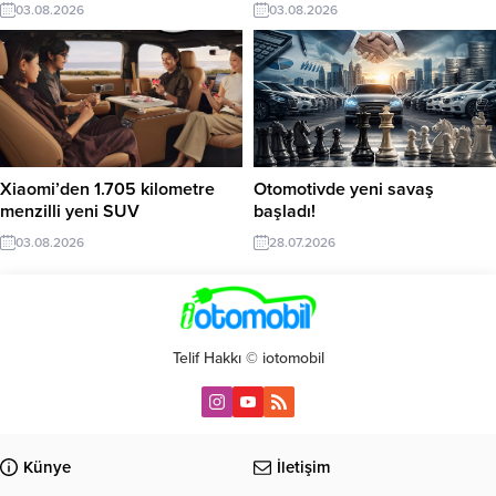
03.08.2026
03.08.2026
Xiaomi’den 1.705 kilometre
Otomotivde yeni savaş
menzilli yeni SUV
başladı!
03.08.2026
28.07.2026
Telif Hakkı © iotomobil
Künye
İletişim