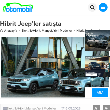
Hibrit Jeep’ler satışta
Anasayfa
Elektrik/Hibrit
,
Manşet
,
Yeni Modeller
Hibrit Jeep’ler satışta
A
A
+
-
Elektrik/Hibrit
Manşet
Yeni Modeller
16.05.2023