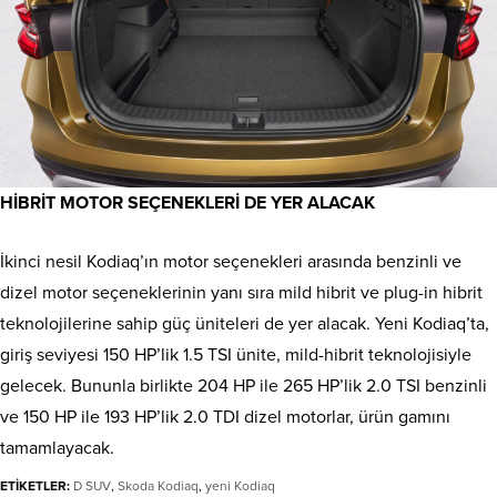
HİBRİT MOTOR SEÇENEKLERİ DE YER ALACAK
İkinci nesil Kodiaq’ın motor seçenekleri arasında benzinli ve
dizel motor seçeneklerinin yanı sıra mild hibrit ve plug-in hibrit
teknolojilerine sahip güç üniteleri de yer alacak. Yeni Kodiaq’ta,
giriş seviyesi 150 HP’lik 1.5 TSI ünite, mild-hibrit teknolojisiyle
gelecek. Bununla birlikte 204 HP ile 265 HP’lik 2.0 TSI benzinli
ve 150 HP ile 193 HP’lik 2.0 TDI dizel motorlar, ürün gamını
tamamlayacak.
ETİKETLER:
D SUV
,
Skoda Kodiaq
,
yeni Kodiaq