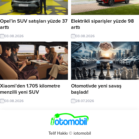
Opel’in SUV satışları yüzde 37
Elektrikli siparişler yüzde 98
arttı
arttı
03.08.2026
03.08.2026
Xiaomi’den 1.705 kilometre
Otomotivde yeni savaş
menzilli yeni SUV
başladı!
03.08.2026
28.07.2026
Telif Hakkı © iotomobil