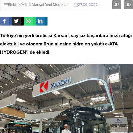
A
A
+
-
Elektrik/Hibrit
Manşet
Yeni Modeller
27.09.2022
Türkiye’nin yerli üreticisi Karsan, sayısız başarılara imza attığı
elektrikli ve otonom ürün ailesine hidrojen yakıtlı e-ATA
HYDROGEN’i de ekledi.