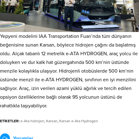
Yepyeni modelini IAA Transportation Fuarı’nda tüm dünyanın
beğenisine sunan Karsan, böylece hidrojen çağını da başlatmış
oldu. Alçak tabanlı 12 metrelik e-ATA HYDROGEN, araç yolcu ile
doluyken ve dur kalk hat güzergahında 500 km’nin üstünde
menzile kolaylıkla ulaşıyor. Hidrojenli otobüslerde 500 km’nin
üstünde menzil ile e-ATA HYDROGEN, sınıfının en iyi menzilini
sağlıyor. Araç, izin verilen azami yüklü ağırlık ve tercih edilen
opsiyon özelliklerine bağlı olarak 95 yolcunun üstünü de
rahatlıkla taşıyabiliyor.
ETİKETLER:
e-Ata hidrojen
,
Karsan
,
Karsan e-Ata Hydrogen
Yorumlar