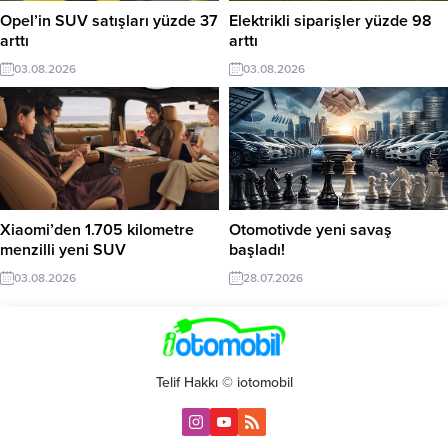
Opel’in SUV satışları yüzde 37
Elektrikli siparişler yüzde 98
arttı
arttı
03.08.2026
03.08.2026
Xiaomi’den 1.705 kilometre
Otomotivde yeni savaş
menzilli yeni SUV
başladı!
03.08.2026
28.07.2026
Telif Hakkı © iotomobil