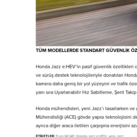
TÜM MODELLERDE STANDART GÜVENLİK ÖZE
Honda Jazz e:HEV’in pasif güvenlik özellikleri d
ve sürüş destek teknolojileriyle donatılan Hon
kamera daha geniş bir yol yüzeyini ve trafik öz
yanı sıra Uyarlanabilir Hız Sabitleme, Şerit Tak
Honda mühendisleri, yeni Jazz’ı tasarlarken ve
Mühendisliği (ACE) gövde yapısı teknolojisini de 
ayrıca diğer araca iletilen çarpışma enerjisini aza
ETİKETLER:
Euro NCAP
,
Honda Jazz e:HEV
,
yeni Jazz