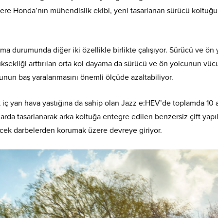
zere Honda’nın mühendislik ekibi, yeni tasarlanan sürücü koltuğun
ışma durumunda diğer iki özellikle birlikte çalışıyor. Sürücü ve ön
yüksekliği arttırılan orta kol dayama da sürücü ve ön yolcunun v
cunun baş yaralanmasını önemli ölçüde azaltabiliyor.
uk iç yan hava yastığına da sahip olan Jazz e:HEV’de toplamda 10 
da tasarlanarak arka koltuğa entegre edilen benzersiz çift yapılı h
cek darbelerden korumak üzere devreye giriyor.