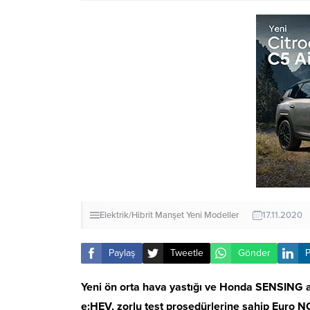
Elektrik/Hibrit
Manşet
Yeni Modeller
17.11.2020
Paylaş
Tweetle
Gönder
P
Yeni ön orta hava yastığı ve Honda SENSING ak
e:HEV, zorlu test prosedürlerine sahip Euro N