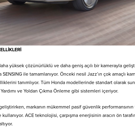
LLİKLERİ
aha yüksek çözünürlüklü ve daha geniş açılı bir kamerayla gelişti
da SENSING ile tamamlanıyor. Önceki nesil Jazz’ın çok amaçlı ka
elliklerini tanımlıyor. Tüm Honda modellerinde standart olarak s
ip Yardımı ve Yoldan Çıkma Önleme gibi sistemleri içeriyor.
 geliştirirken, markanın mükemmel pasif güvenlik performansının
kullanıyor. ACE teknolojisi, çarpışma enerjisinin aracın ön tarafı
ltıyor.