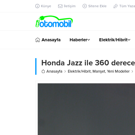
Künye
İletişim
Sitene Ekle
Tüm Yazar
Anasayfa
Haberler
Elektrik/Hibrit
Honda Jazz ile 360 derec
Anasayfa
Elektrik/Hibrit
,
Manşet
,
Yeni Modeller