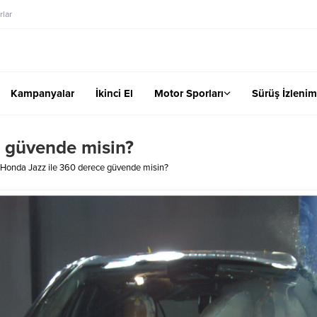
lar
Kampanyalar
İkinci El
Motor Sporları
Sürüş İzlenim
e güvende misin?
Honda Jazz ile 360 derece güvende misin?