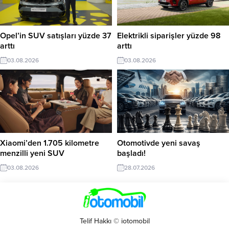
Opel’in SUV satışları yüzde 37
Elektrikli siparişler yüzde 98
arttı
arttı
03.08.2026
03.08.2026
Xiaomi’den 1.705 kilometre
Otomotivde yeni savaş
menzilli yeni SUV
başladı!
03.08.2026
28.07.2026
Telif Hakkı © iotomobil