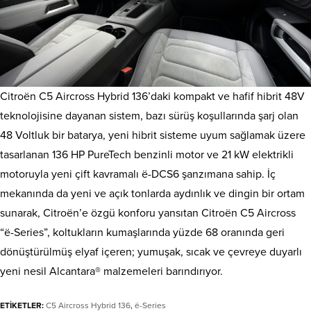
Citroën C5 Aircross Hybrid 136’daki kompakt ve hafif hibrit 48V
teknolojisine dayanan sistem, bazı sürüş koşullarında şarj olan
48 Voltluk bir batarya, yeni hibrit sisteme uyum sağlamak üzere
tasarlanan 136 HP PureTech benzinli motor ve 21 kW elektrikli
motoruyla yeni çift kavramalı ë-DCS6 şanzımana sahip. İç
mekanında da yeni ve açık tonlarda aydınlık ve dingin bir ortam
sunarak, Citroën’e özgü konforu yansıtan Citroën C5 Aircross
“ë-Series”, koltukların kumaşlarında yüzde 68 oranında geri
dönüştürülmüş elyaf içeren; yumuşak, sıcak ve çevreye duyarlı
yeni nesil Alcantara® malzemeleri barındırıyor.
ETİKETLER:
C5 Aircross Hybrid 136
,
ë-Series