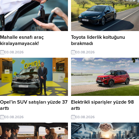
Mahalle esnafı araç
Toyota liderlik koltuğunu
kiralayamayacak!
bırakmadı
03.08.2026
03.08.2026
Opel’in SUV satışları yüzde 37
Elektrikli siparişler yüzde 98
arttı
arttı
03.08.2026
03.08.2026