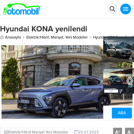
Hyundai KONA yenilendi
Anasayfa
Elektrik/Hibrit
,
Manşet
,
Yeni Modeller
Hyundai KONA yenilendi
A
A
+
-
Elektrik/Hibrit
Manşet
Yeni Modeller
25.07.2023