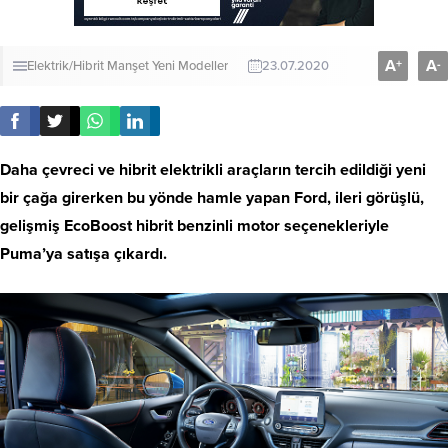
A
A
+
-
Elektrik/Hibrit
Manşet
Yeni Modeller
23.07.2020
Daha çevreci ve hibrit elektrikli araçların tercih edildiği yeni
bir çağa girerken bu yönde hamle yapan Ford, ileri görüşlü,
gelişmiş EcoBoost hibrit benzinli motor seçenekleriyle
Puma’ya satışa çıkardı.