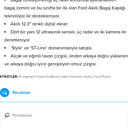
Bagaj fonksiyonelliği üç farklı konumda ayarlanabilen
bagaj zemini ve bu sınıfta bir ilk olan Ford Akıllı Bagaj Kapağı
teknolojisi ile destekleniyor.
Akıllı 12.3″ renkli dijital ekran
Dört bir yanı 12 ultrasonik sensör, üç radar ve iki kamera ile
denetleniyor.
‘Style’ ve ‘ST-Line’ donanımlarıyla satışta.
Alçak ve eğimli tavan çizgisi, önden arkaya doğru yükselen
ve arkaya doğru iyice genişleyen omuz çizgisi.
ETİKETLER:
B segment Ford
,
EcoBoost hibrit benzinli motor
,
Ford Puma
Yorumlar