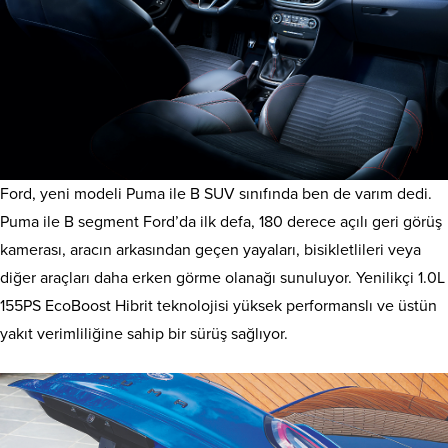
Ford, yeni modeli Puma ile B SUV sınıfında ben de varım dedi.
Puma ile B segment Ford’da ilk defa, 180 derece açılı geri görüş
kamerası, aracın arkasından geçen yayaları, bisikletlileri veya
diğer araçları daha erken görme olanağı sunuluyor. Yenilikçi 1.0L
155PS EcoBoost Hibrit teknolojisi yüksek performanslı ve üstün
yakıt verimliliğine sahip bir sürüş sağlıyor.