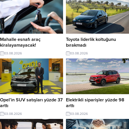
Mahalle esnafı araç
Toyota liderlik koltuğunu
kiralayamayacak!
bırakmadı
03.08.2026
03.08.2026
Opel’in SUV satışları yüzde 37
Elektrikli siparişler yüzde 98
arttı
arttı
03.08.2026
03.08.2026