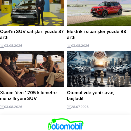
Opel’in SUV satışları yüzde 37
Elektrikli siparişler yüzde 98
arttı
arttı
03.08.2026
03.08.2026
Xiaomi’den 1.705 kilometre
Otomotivde yeni savaş
menzilli yeni SUV
başladı!
03.08.2026
28.07.2026