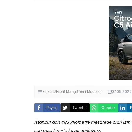
Elektrik/Hibrit
Manşet
Yeni Modeller
07.05.2022
Paylaş
Tweetle
Gönder
P
İstanbul’dan 483 kilometre mesafede olan İzmir’
şarj edip İzmir’e kavuşabilirsiniz.