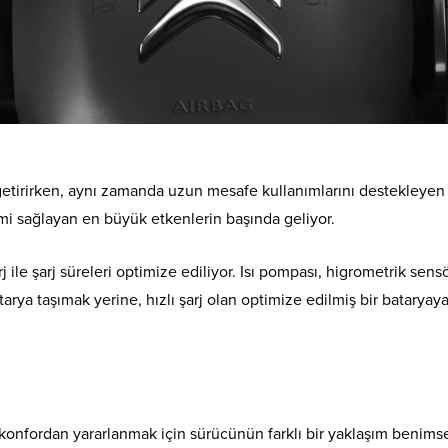
 getirirken, aynı zamanda uzun mesafe kullanımlarını destekleye
imi sağlayan en büyük etkenlerin başında geliyor.
ile şarj süreleri optimize ediliyor. Isı pompası, higrometrik sensö
batarya taşımak yerine, hızlı şarj olan optimize edilmiş bir bataryaya
ı konfordan yararlanmak için sürücünün farklı bir yaklaşım benimse