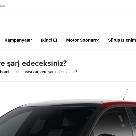
lar
Kampanyalar
İkinci El
Motor Sporları
Sürüş İzlenim
re şarj edeceksiniz?
İstanbul-İzmir arası kaç kere şarj edeceksiniz?