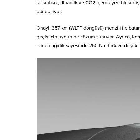
sarsıntısız, dinamik ve CO2 içermeyen bir sürüşle
edilebiliyor.
Onaylı 357 km (WLTP döngüsü) menzili ile batary
geçiş için uygun bir çözüm sunuyor. Ayrıca, kom
edilen ağırlık sayesinde 260 Nm tork ve düşük t