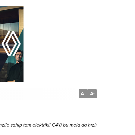
A
A
+
-
ile sahip tam elektrikli C4’ü bu mola da hızlı