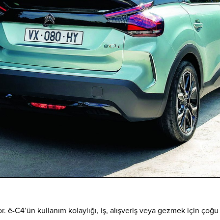
 ë-C4’ün kullanım kolaylığı, iş, alışveriş veya gezmek için çoğu 