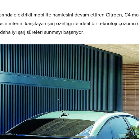
rında elektrikli mobilite hamlesini devam ettiren Citroen, C4 mod
sinimlerini karşılayan şarj özelliği ile ideal bir teknoloji çözüm
daha iyi şarj süreleri sunmayı başarıyor.