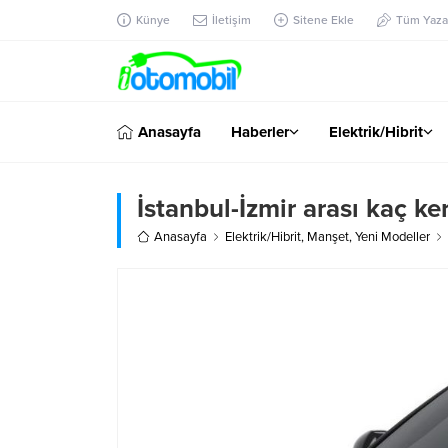
Künye
İletişim
Sitene Ekle
Tüm Yazar
Anasayfa
Haberler
Elektrik/Hibrit
İstanbul-İzmir arası kaç ke
Anasayfa
Elektrik/Hibrit
,
Manşet
,
Yeni Modeller