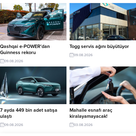
Qashqai e-POWER’dan
Togg servis ağını büyütüyor
Guinness rekoru
09.08.2026
09.08.2026
7 ayda 449 bin adet satışa
Mahalle esnafı araç
ulaştı
kiralayamayacak!
09.08.2026
03.08.2026