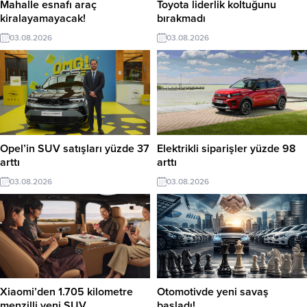
Mahalle esnafı araç
Toyota liderlik koltuğunu
kiralayamayacak!
bırakmadı
03.08.2026
03.08.2026
Opel’in SUV satışları yüzde 37
Elektrikli siparişler yüzde 98
arttı
arttı
03.08.2026
03.08.2026
Xiaomi’den 1.705 kilometre
Otomotivde yeni savaş
menzilli yeni SUV
başladı!