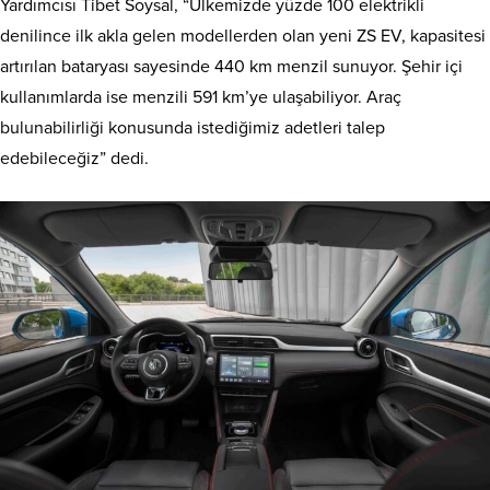
Yardımcısı Tibet Soysal, “Ülkemizde yüzde 100 elektrikli
denilince ilk akla gelen modellerden olan yeni ZS EV, kapasitesi
artırılan bataryası sayesinde 440 km menzil sunuyor. Şehir içi
kullanımlarda ise menzili 591 km’ye ulaşabiliyor. Araç
bulunabilirliği konusunda istediğimiz adetleri talep
edebileceğiz” dedi.