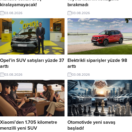
kiralayamayacak!
bırakmadı
03.08.2026
03.08.2026
Opel’in SUV satışları yüzde 37
Elektrikli siparişler yüzde 98
arttı
arttı
03.08.2026
03.08.2026
Xiaomi’den 1.705 kilometre
Otomotivde yeni savaş
menzilli yeni SUV
başladı!